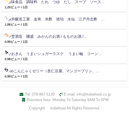
創味食品 調味料 たれ つゆ だし スープ ソース...
1.25ビュー / 1日
横井醸造工業 金将 米酢 琥珀 水仙 江戸丹念酢 ...
1.06ビュー / 1日
中埜酒造 國盛 みかんのお酒 / もものお酒 /...
0.99ビュー / 1日
やおきん うまいシュガーラスク うまい輪 コーン...
0.98ビュー / 1日
zooこんにゃくゼリー（杏仁豆腐、マンゴープリン、...
0.90ビュー / 1日
Tel: 078-967-5130
E-mail: info@kobefood.co.jp
Business hour: Monday To Saturday 9AM To 6PM
Copyright © kobefood All Rights Reserved.