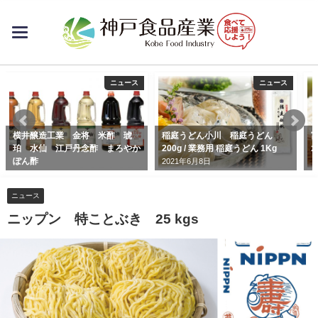
toggle
navigation
ニュース
ニュース
横井醸造工業 金将 米酢 琥
稲庭うどん小川 稲庭うどん
富
珀 水仙 江戸丹念酢 まろやか
200g / 業務用 稲庭うどん 1Kg
2
ぽん酢
2021年6月8日
2019年1月25日
ニュース
ニップン 特ことぶき 25 kgs