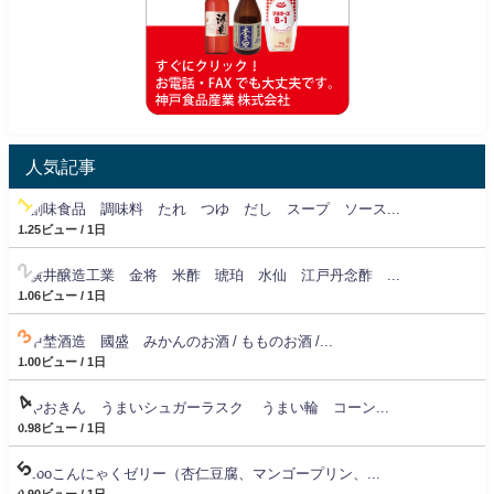
人気記事
創味食品 調味料 たれ つゆ だし スープ ソース...
1.25ビュー / 1日
横井醸造工業 金将 米酢 琥珀 水仙 江戸丹念酢 ...
1.06ビュー / 1日
中埜酒造 國盛 みかんのお酒 / もものお酒 /...
1.00ビュー / 1日
やおきん うまいシュガーラスク うまい輪 コーン...
0.98ビュー / 1日
zooこんにゃくゼリー（杏仁豆腐、マンゴープリン、...
0.90ビュー / 1日