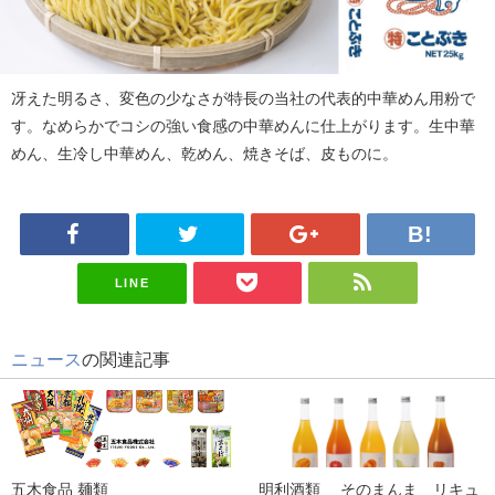
冴えた明るさ、変色の少なさが特長の当社の代表的中華めん用粉で
す。なめらかでコシの強い食感の中華めんに仕上がります。生中華
めん、生冷し中華めん、乾めん、焼きそば、皮ものに。
LINE
ニュース
の関連記事
五木食品 麺類
明利酒類 そのまんま リキュ