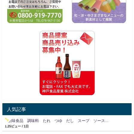
人気記事
創味食品 調味料 たれ つゆ だし スープ ソース...
1.25ビュー / 1日