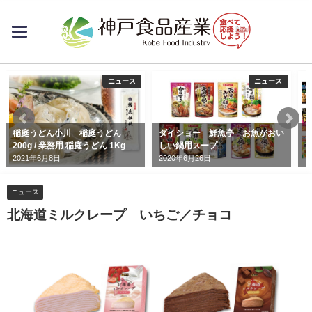
toggle
navigation
ニュース
ニュース
稲庭うどん小川 稲庭うどん
ダイショー 鮮魚亭 お魚がおい
200g / 業務用 稲庭うどん 1Kg
しい鍋用スープ
2
2021年6月8日
2020年6月26日
ニュース
北海道ミルクレープ いちご／チョコ