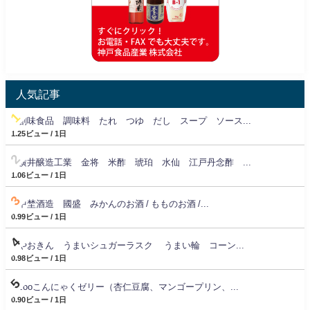
人気記事
創味食品 調味料 たれ つゆ だし スープ ソース...
1.25ビュー / 1日
横井醸造工業 金将 米酢 琥珀 水仙 江戸丹念酢 ...
1.06ビュー / 1日
中埜酒造 國盛 みかんのお酒 / もものお酒 /...
0.99ビュー / 1日
やおきん うまいシュガーラスク うまい輪 コーン...
0.98ビュー / 1日
zooこんにゃくゼリー（杏仁豆腐、マンゴープリン、...
0.90ビュー / 1日