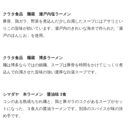
クラタ食品 麺蔵 瀬戸内塩ラーメン
豚骨、鶏ガラ、野菜を煮込んだ少し白濁したスープにはアサリとい
りこの旨味が効いています。瀬戸内のきれいな海水で作られた「瀬
戸のほんじお」を使用。
クラタ食品 麺蔵 博多ラーメン
麺は博多ならではの細麺。スープは豚骨を時間をかけてじっくり煮
込んで白濁させた旨味の強い濃厚な白湯スープです。
シマダヤ 本ラーメン 醤油味 3食
コシのある熟成ちぢれ麺と、鶏と豚ガラのコクがあるスープがセッ
トになった、３食入の醤油ラーメンです。別添のスパイスが味の決
め手です。