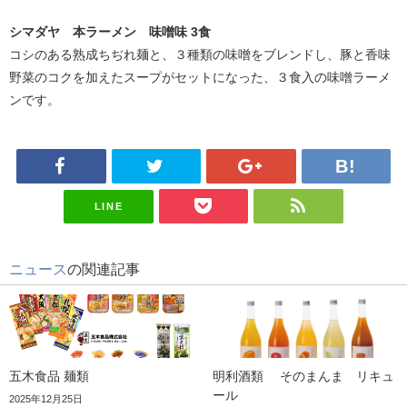
シマダヤ 本ラーメン 味噌味 3食
コシのある熟成ちぢれ麺と、３種類の味噌をブレンドし、豚と香味
野菜のコクを加えたスープがセットになった、３食入の味噌ラーメ
ンです。
LINE
ニュース
の関連記事
五木食品 麺類
明利酒類 そのまんま リキュ
ール
2025年12月25日