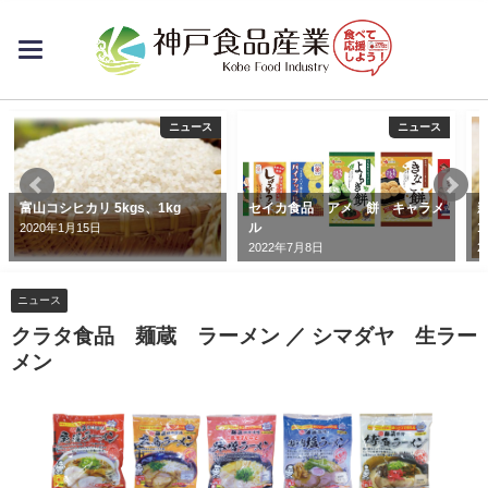
toggle
navigation
ニュース
ニュース
富山コシヒカリ 5kgs、1kg
セイカ食品 アメ 餅 キャラメ
ル
1
2020年1月15日
2022年7月8日
2
ニュース
クラタ食品 麺蔵 ラーメン ／ シマダヤ 生ラー
メン