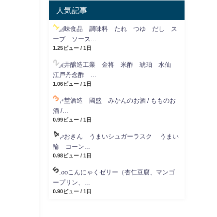
人気記事
創味食品 調味料 たれ つゆ だし ス
ープ ソース...
1.25ビュー / 1日
横井醸造工業 金将 米酢 琥珀 水仙
江戸丹念酢 ...
1.06ビュー / 1日
中埜酒造 國盛 みかんのお酒 / もものお
酒 /...
0.99ビュー / 1日
やおきん うまいシュガーラスク うまい
輪 コーン...
0.98ビュー / 1日
zooこんにゃくゼリー（杏仁豆腐、マンゴ
ープリン、...
0.90ビュー / 1日