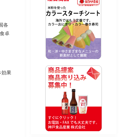
国各
食卓
ネ効果