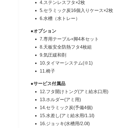
4.ステンレスフタ×2枚
5.セラミック炭16個入りケース×2枚
6.水槽（水トレー）
●オプション
7.専用テーブル+脚4本セット
8.天板安全防熱フタ4枚組
9.気圧緩和剤
10.タイマーシステム(※1)
11.椅子
●サービス付属品
12.フタ開けトング(アミ給水口用)
13.ホルダー(アミ用)
14.セラミック炭(予備4個)
15.水差し(アミ給水用/1.1ℓ)
16.ジョッキ(水槽用/2.0ℓ)