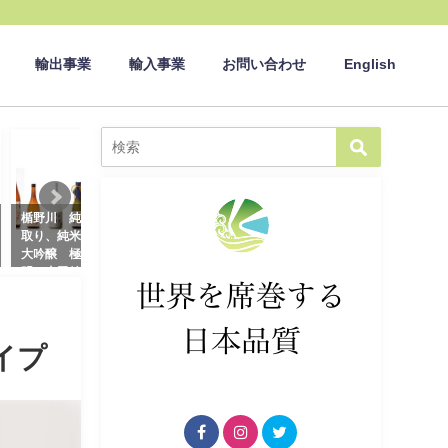
輸出事業
輸入事業
お問い合わせ
English
ニュース
ニュース
楯野川 純米大吟醸 美山錦 中
本みりん 九重櫻 500mlびん、
取り、純米大吟醸 七星旗、純米
1.8L手付ペット
大吟醸 極限、純米大吟醸 光
2020年4月6日
明 山田錦
2019年10月29日
イプ