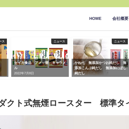
HOME
会社概要
ース
ニュース
ニュース
セイカ食品 アメ 餅 キャラメ
かね七 無添加かつお純だし 無
ル
添加こんぶ純だし 無添加にぼし
純だし
2022年7月8日
2019年7月11日
ダクト式無煙ロースター 標準タ