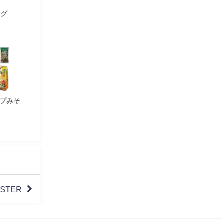
ング
プみそ
ASTER