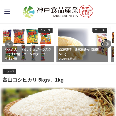
toggle
navigation
ニュース
ニュース
やおきん うまいシュガーラスク
西京味噌 西京白みそ [別撰]
札
うまい輪 コーンポタージュ
500g
喜
うまい棒
2021年6月9日
2020年5月22日
2
ニュース
富山コシヒカリ 5kgs、1kg