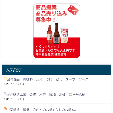
人気記事
創味食品 調味料 たれ つゆ だし スープ ソース...
1.25ビュー / 1日
横井醸造工業 金将 米酢 琥珀 水仙 江戸丹念酢 ...
1.06ビュー / 1日
中埜酒造 國盛 みかんのお酒 / もものお酒 /...