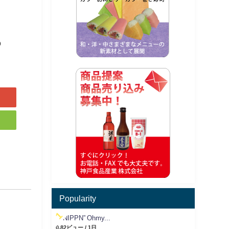
o
Popularity
“NIPPN” Ohmy...
0.82ビュー / 1日