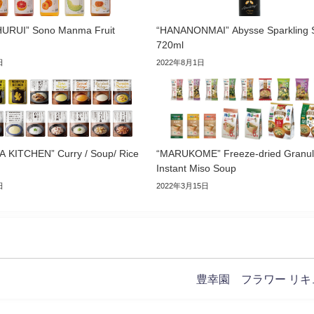
HURUI” Sono Manma Fruit
“HANANONMAI” Abysse Sparkling 
720ml
日
2022年8月1日
A KITCHEN” Curry / Soup/ Rice
“MARUKOME” Freeze-dried Granul
Instant Miso Soup
日
2022年3月15日
豊幸園 フラワー リキ