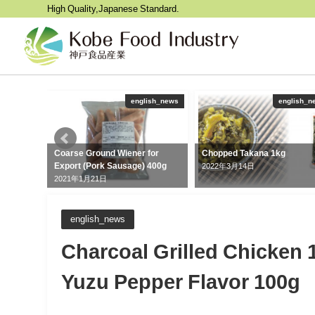
High Quality,Japanese Standard.
ish_news
english_news
english_n
igata
Coarse Ground Wiener for
Chopped Takana 1kg
Export (Pork Sausage) 400g
2022年3月14日
2021年1月21日
english_news
Charcoal Grilled Chicken 
Yuzu Pepper Flavor 100g