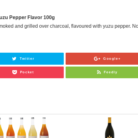
Yuzu Pepper Flavor 100g
Smoked and grilled over charcoal, flavoured with yuzu pepper. N
Twitter
Google+
Pocket
Feedly