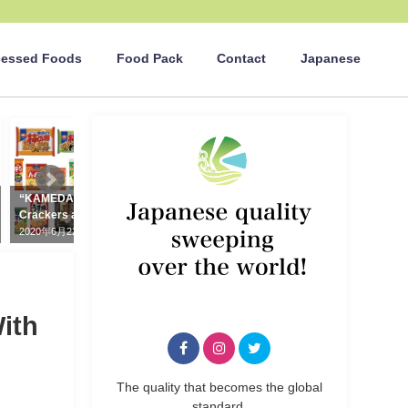
cessed Foods
Food Pack
Contact
Japanese
english_news
english_news
“KAMEDA SEIKA” Rice
“BISHONEN” Junmai Ginjo,
Crackers and Snacks
Junmai-shu, Futshushu
D
T
2020年6月22日
2018年11月2日
With
The quality that becomes the global
standard.