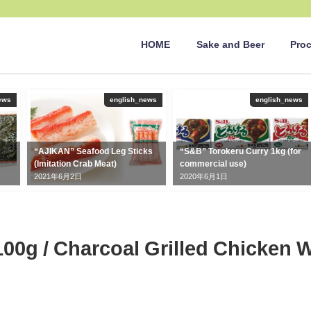
HOME
Sake and Beer
Pro
ews
english_news
english_news
“AJIKAN” Seafood Leg Sticks
“S&B” Torokeru Curry 1kg (for
(Imitation Crab Meat)
commercial use)
2021年6月2日
2020年6月1日
100g / Charcoal Grilled Chicken 