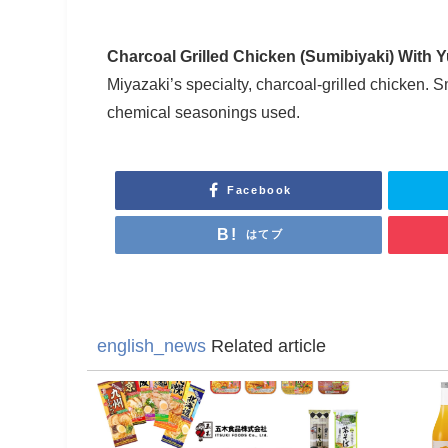
Charcoal Grilled Chicken (Sumibiyaki) With 
Miyazaki’s specialty, charcoal-grilled chicken. 
chemical seasonings used.
Facebook
はてブ
english_news
Related article